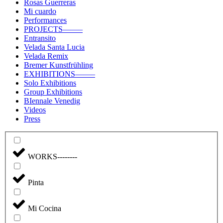
Rosas Guerreras
Mi cuardo
Performances
PROJECTS——–
Entransito
Velada Santa Lucia
Velada Remix
Bremer Kunstfrühling
EXHIBITIONS——–
Solo Exhibitions
Group Exhibitions
BIennale Venedig
Videos
Press
WORKS--------
Pinta
Mi Cocina