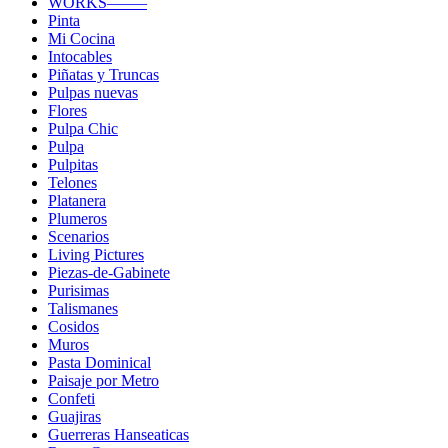
WORKS——–
Pinta
Mi Cocina
Intocables
Piñatas y Truncas
Pulpas nuevas
Flores
Pulpa Chic
Pulpa
Pulpitas
Telones
Platanera
Plumeros
Scenarios
Living Pictures
Piezas-de-Gabinete
Purisimas
Talismanes
Cosidos
Muros
Pasta Dominical
Paisaje por Metro
Confeti
Guajiras
Guerreras Hanseaticas