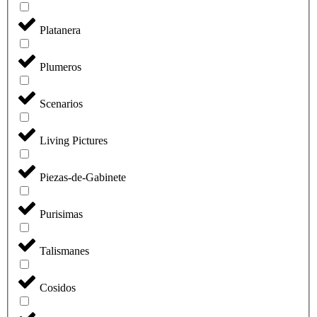
Platanera
Plumeros
Scenarios
Living Pictures
Piezas-de-Gabinete
Purisimas
Talismanes
Cosidos